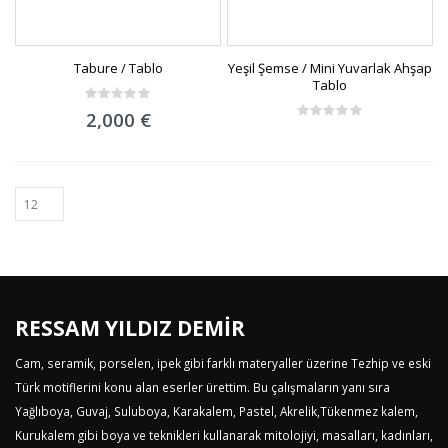
Tabure / Tablo
Yeşil Şemse / Mini Yuvarlak Ahşap
Tablo
0
2,000
€
out
0
of
out
5
of
5
RESSAM YILDIZ DEMİR
Cam, seramik, porselen, ipek gibi farklı materyaller üzerine Tezhip ve eski
Türk motiflerini konu alan eserler ürettim. Bu çalışmaların yanı sıra
Yağlıboya, Guvaj, Suluboya, Karakalem, Pastel, Akrelik,Tükenmez kalem,
Kurukalem gibi boya ve teknikleri kullanarak mitolojiyi, masalları, kadınları,