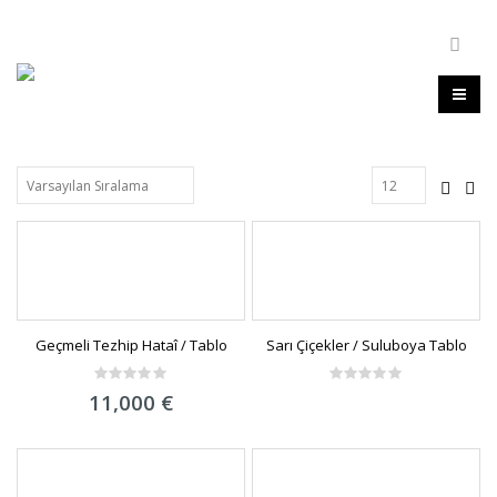
Geçmeli Tezhip Hataî / Tablo
Sarı Çiçekler / Suluboya Tablo
0
0
11,000
€
out
out
of
of
5
5