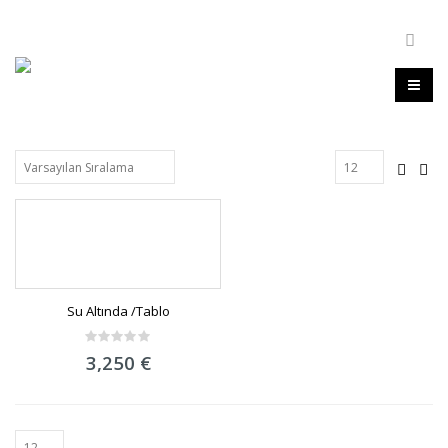
Su Altında /Tablo
0
3,250
€
out
of
5