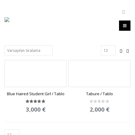
Blue Haired Student Girl / Tablo
Tabure / Tablo
5.00
out
0
3,000
€
2,000
€
of 5
out
of
5