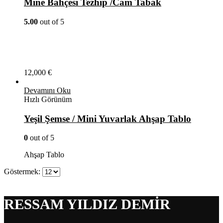
Mine Bahçesi Tezhip /Cam Tabak
5.00
out of 5
12,000
€
Devamını Oku
Hızlı Görünüm
Yeşil Şemse / Mini Yuvarlak Ahşap Tablo
0
out of 5
Ahşap Tablo
Göstermek:
RESSAM YILDIZ DEMİR