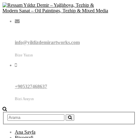
info@yildizdemirartworks.com
Bize Yazın
+905327468637
Bizi Arayın
Ana Sayfa
Biyografi