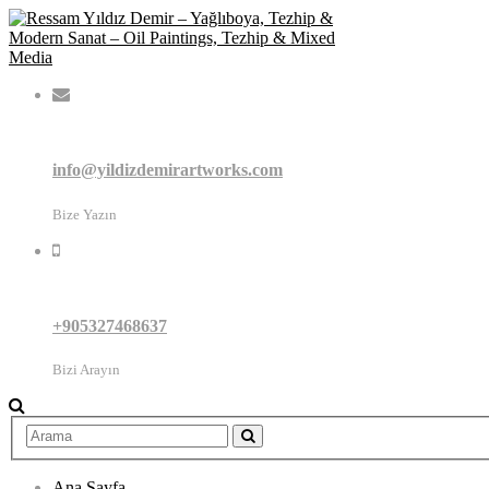
info@yildizdemirartworks.com
Bize Yazın
+905327468637
Bizi Arayın
Ana Sayfa