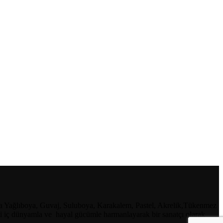
 sıra Yağlıboya, Guvaj, Suluboya, Karakalem, Pastel, Akrelik,Tükenmez
endi iç dünyamla ve hayal gücümle harmanlayarak bir sanatçı olarak