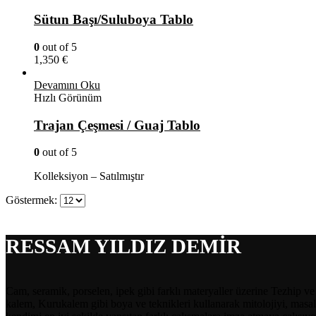
Sütun Başı/Suluboya Tablo
0
out of 5
1,350
€
Devamını Oku
Hızlı Görünüm
Trajan Çeşmesi / Guaj Tablo
0
out of 5
Kolleksiyon – Satılmıştır
Göstermek:
RESSAM YILDIZ DEMİR
Cam, seramik, porselen, ipek gibi farklı materyaller üzerine Tezhip v
kalem, Kurukalem gibi boya ve teknikleri kullanarak mitolojiyi, masall