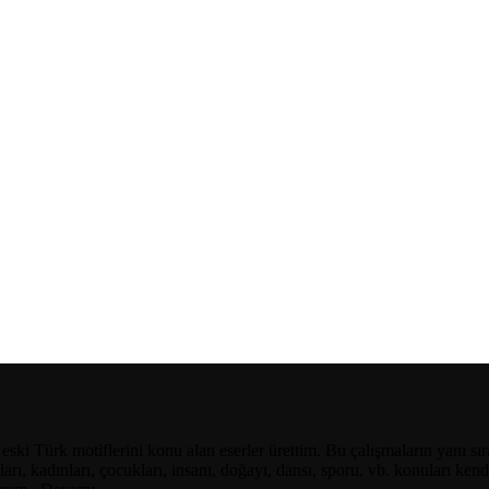
e eski Türk motiflerini konu alan eserler ürettim. Bu çalışmaların yanı
arı, kadınları, çocukları, insanı, doğayı, dansı, sporu, vb. konuları k