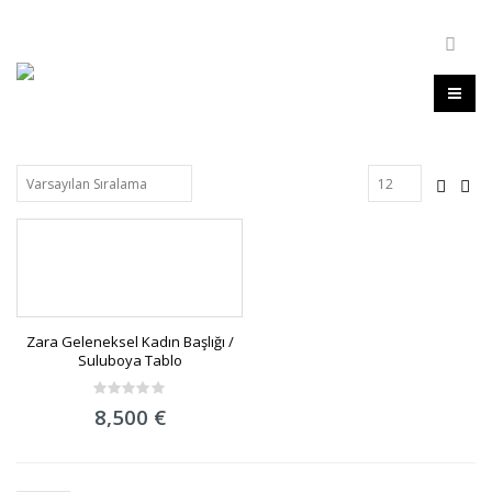
Zara Geleneksel Kadın Başlığı /
Suluboya Tablo
0
8,500
€
out
of
5