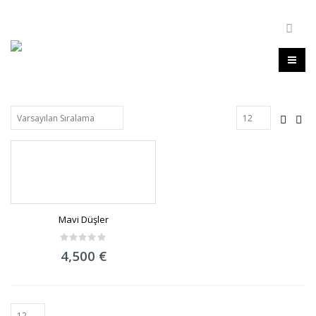
Mavi Düşler
0
4,500
€
out
of
5