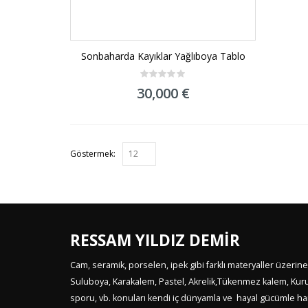
Sonbaharda Kayıklar Yağlıboya Tablo
0
30,000
€
out
of
5
Göstermek:
RESSAM YILDIZ DEMİR
Cam, seramik, porselen, ipek gibi farklı materyaller üzerine
Suluboya, Karakalem, Pastel, Akrelik,Tükenmez kalem, Kurukale
sporu, vb. konuları kendi iç dünyamla ve hayal gücümle harm