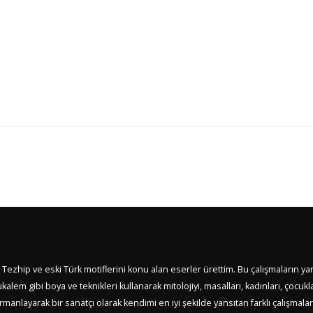
 Tezhip ve eski Türk motiflerini konu alan eserler ürettim. Bu çalışmaların yan
m gibi boya ve teknikleri kullanarak mitolojiyi, masalları, kadınları, çocuklar
anlayarak bir sanatçı olarak kendimi en iyi şekilde yansıtan farklı çalışmal