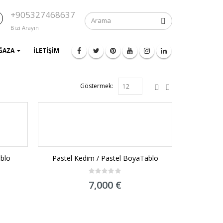
+905327468637
Bizi Arayın
ĞAZA
İLETIŞIM
Göstermek:
ablo
Pastel Kedim / Pastel BoyaTablo
0
7,000
€
out
of
5