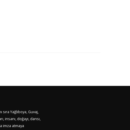
ı sıra Yağlıboya, Guvaj,
ı, insanı, doğayı, dansı,
ara imza atmaya