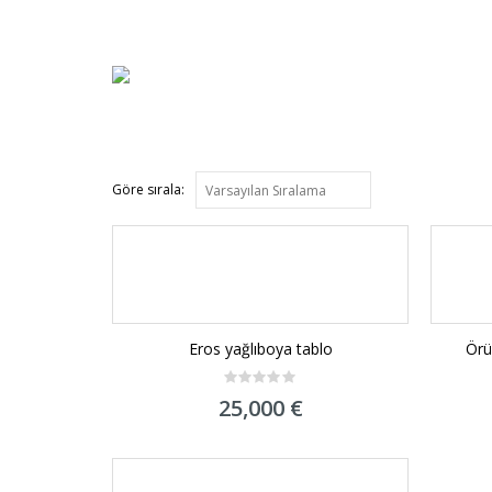
Göre sırala:
Eros yağlıboya tablo
Örü
0
25,000
€
out
of
5