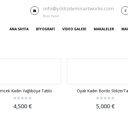
info@yildizdemirartworks.com
Bize Yazın
ANA SAYFA
BIYOGRAFI
VIDEO GALERI
MAKALELER
MA
mcek Kadın Yağlıboya Tablo
Oyalı Kadın Bordo Stilize/T
0
0
4,500
€
5,000
€
out
out
of
of
5
5