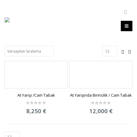
At Yarışı /Cam Tabak
At Yarışında Birincilik / Cam Tabak
0
0
8,250
€
12,000
€
out
out
of
of
5
5