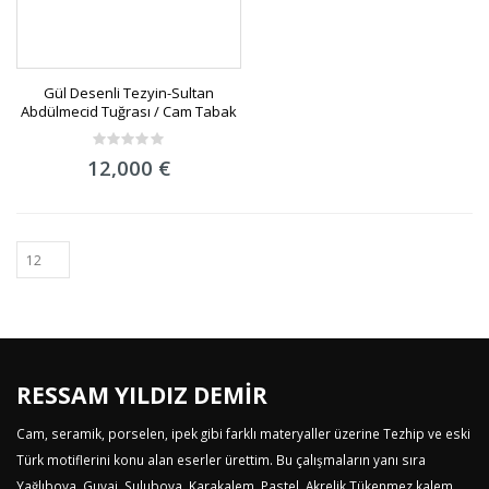
Gül Desenli Tezyin-Sultan
Abdülmecid Tuğrası / Cam Tabak
0
12,000
€
out
of
5
RESSAM YILDIZ DEMİR
Cam, seramik, porselen, ipek gibi farklı materyaller üzerine Tezhip ve eski
Türk motiflerini konu alan eserler ürettim. Bu çalışmaların yanı sıra
Yağlıboya, Guvaj, Suluboya, Karakalem, Pastel, Akrelik,Tükenmez kalem,