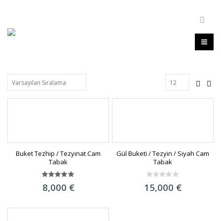
Buket Tezhip / Tezyinat Cam
Gül Buketi / Tezyin / Siyah Cam
Tabak
Tabak
5.00
out
0
8,000
€
15,000
€
of 5
out
of
5