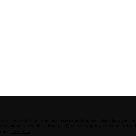
e eski Türk motiflerini konu alan eserler ürettim. Bu çalışmaların yanı
arı, kadınları, çocukları, insanı, doğayı, dansı, sporu, vb. konuları k
yorum.
Devamı...