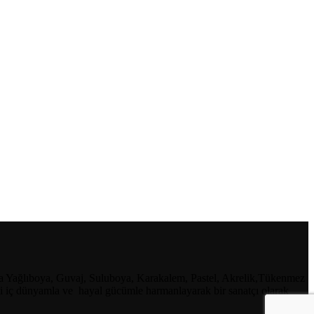
 sıra Yağlıboya, Guvaj, Suluboya, Karakalem, Pastel, Akrelik,Tükenmez
endi iç dünyamla ve hayal gücümle harmanlayarak bir sanatçı olarak