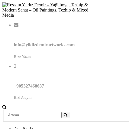
info@yildizdemirartworks.com
Bize Yazın
+905327468637
Bizi Arayın
Ana Sayfa