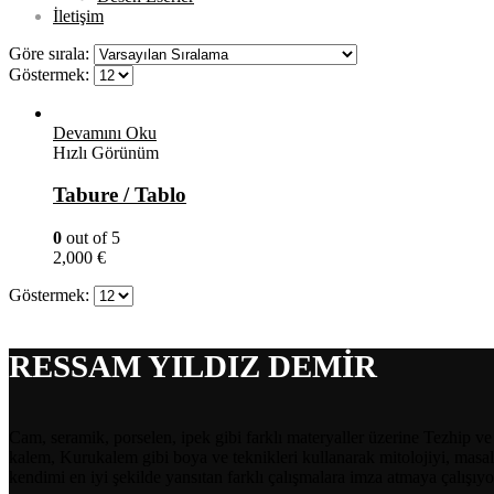
İletişim
Göre sırala:
Göstermek:
Devamını Oku
Hızlı Görünüm
Tabure / Tablo
0
out of 5
2,000
€
Göstermek:
RESSAM YILDIZ DEMİR
Cam, seramik, porselen, ipek gibi farklı materyaller üzerine Tezhip v
kalem, Kurukalem gibi boya ve teknikleri kullanarak mitolojiyi, masall
kendimi en iyi şekilde yansıtan farklı çalışmalara imza atmaya çalışı