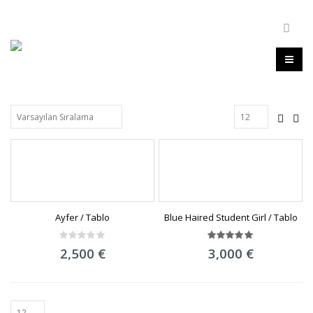
Ayfer / Tablo
Blue Haired Student Girl / Tablo
0
5.00
out
2,500
€
3,000
€
out
of 5
of
5